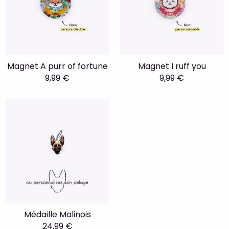
Magnet A purr of fortune
Magnet I ruff you
9,99 €
9,99 €
Médaille Malinois
24,99 €