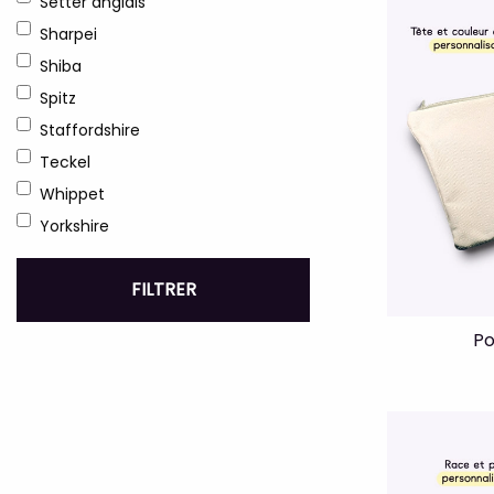
Setter anglais
Sharpei
Shiba
Spitz
Staffordshire
Teckel
Whippet
Yorkshire
FILTRER
Po