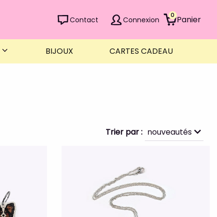
0
Panier
Contact
Connexion
R
BIJOUX
CARTES CADEAU
Trier par
nouveautés