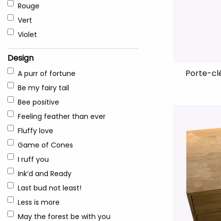
Rouge
Vert
Violet
Design
Porte-clé
A purr of fortune
Be my fairy tail
Bee positive
Feeling feather than ever
Fluffy love
Game of Cones
I ruff you
Ink’d and Ready
Last bud not least!
Less is more
May the forest be with you