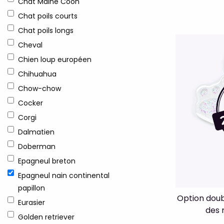
Chat Maine Coon
Chat poils courts
Chat poils longs
Cheval
Chien loup européen
Chihuahua
Chow-chow
Cocker
Corgi
Dalmatien
Doberman
Epagneul breton
Epagneul nain continental
papillon
Option doub
Eurasier
des 
Golden retriever