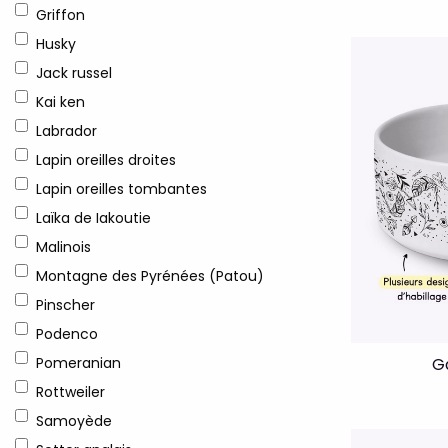
Griffon
Husky
Jack russel
Kai ken
Labrador
Lapin oreilles droites
Lapin oreilles tombantes
Laïka de Iakoutie
Malinois
Montagne des Pyrénées (Patou)
Pinscher
Podenco
G
Pomeranian
Rottweiler
Samoyède