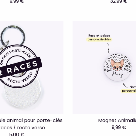
9,99 €
32,99 €
le animal pour porte-clés
Magnet Animali
9,99 €
races / recto verso
5,00 €