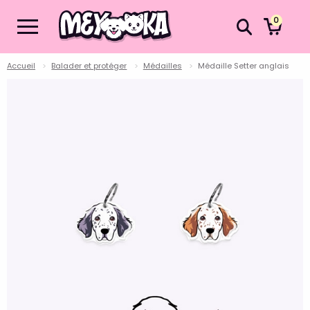
0
Accueil
Balader et protéger
Médailles
Médaille Setter anglais