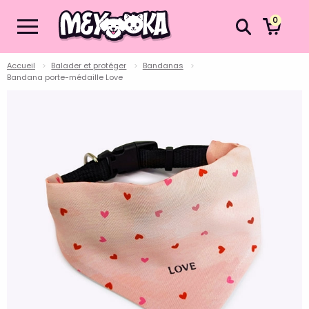
0
Accueil
Balader et protéger
Bandanas
Bandana porte-médaille Love